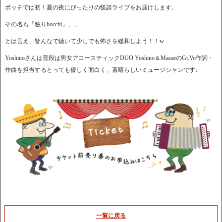
ボッチでは初！夏の夜にぴったりの怪談ライブをお届けします。
その名も「独りbocchi」、、
とは言え、皆んなで聴いて少しでも怖さを緩和しよう！！w
Yoshinoさんは普段は男女アコースティックDUO Yoshino＆MasaeのGt.Vo作詞・
作曲を担当するとっても優しく面白く、素晴らしいミュージシャンです♩
一覧に戻る