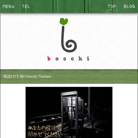
怪談LIVE 独りbocchi /Yoshino