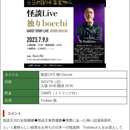
タイトル
怪談LIVE 独りbocchi
日程
2023/7/9（日）
入場 19:00 開演 19:30
料金
2500円（１ドリンク付）
出演
Yoshino 他
コメント
怪談王2022全国優勝◆怪談王東西優勝◆実際にあった怖い話漫画原作。
という素晴らしい経歴をお持ちの日本一の怪談師、Yoshinoさんをお迎えして、