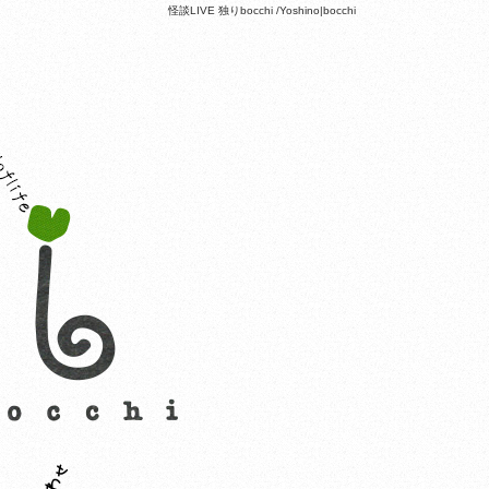
怪談LIVE 独りbocchi /Yoshino|bocchi