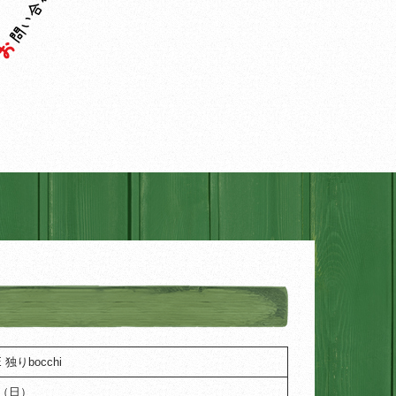
 独りbocchi
/9（日）