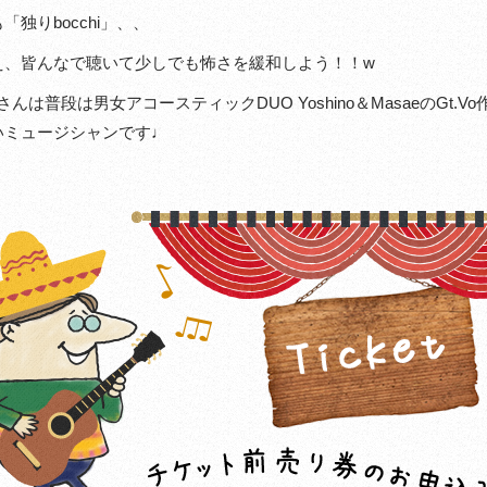
「独りbocchi」、、
え、皆んなで聴いて少しでも怖さを緩和しよう！！w
inoさんは普段は男女アコースティックDUO Yoshino＆Masaeの
いミュージシャンです♩