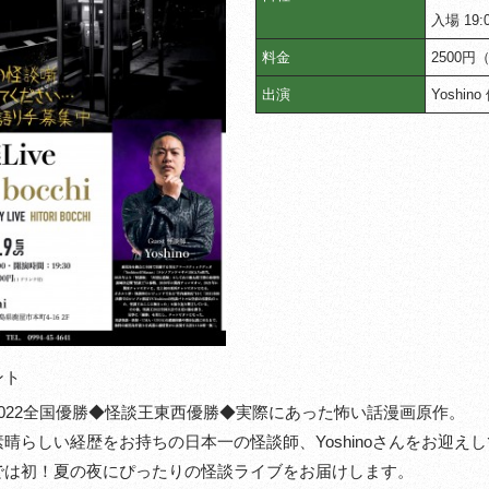
入場 19:0
料金
2500
出演
Yoshino
ント
2022全国優勝◆怪談王東西優勝◆実際にあった怖い話漫画原作。
晴らしい経歴をお持ちの日本一の怪談師、Yoshinoさんをお迎え
では初！夏の夜にぴったりの怪談ライブをお届けします。