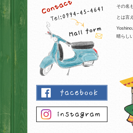
その名も
とは言
Yosh
晴らし