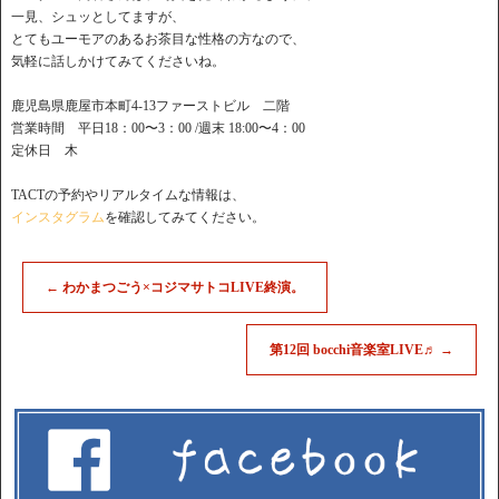
一見、シュッとしてますが、
とてもユーモアのあるお茶目な性格の方なので、
気軽に話しかけてみてくださいね。
鹿児島県鹿屋市本町4-13ファーストビル 二階
営業時間 平日18：00〜3：00 /週末 18:00〜4：00
定休日 木
TACTの予約やリアルタイムな情報は、
インスタグラム
を確認してみてください。
←
わかまつごう×コジマサトコLIVE終演。
第12回 bocchi音楽室LIVE♬
→