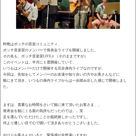
昨晩はボッチの音楽コミュニティ、
ボッチ音楽室のメンバーで発表会ライブを開催しました。
その名も、ボッチ音楽室LIVE♬（そのままですが）
このイベントは、半月に１度開催していて、
いつもはメンバーだけで開催する完全身内ライブなのですが、
今回は、告知をしてメンバーのお友達や知り合いの方やお客さんなどに
観にきて頂き、いつもの身内ライブからは一歩踏み出した感じで開催しまし
た。
まずは、貴重なお時間をさいて観に来て頂いたお客さま、、
発表会を観にくる親の気持ちだったのでは。。笑
足を運んでいただけたことが超絶嬉しかったですし、
何より優しい目で心で聴いて頂きありがとうございました。
やはりお客さんがいると、緊張感が全然違いますね、、