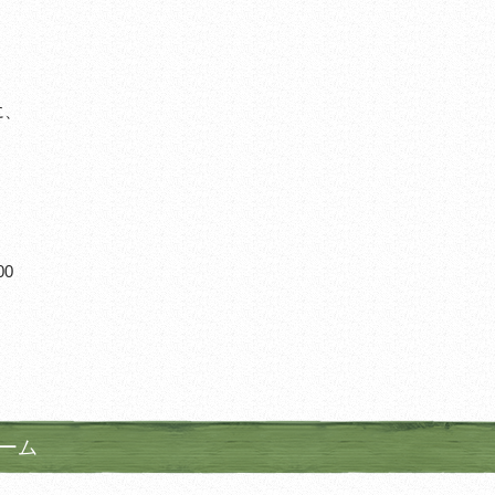
に、
、
00
ルーム