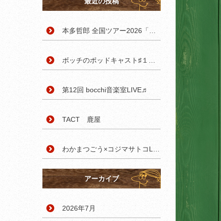
最近の投稿
本多哲郎 全国ツアー2026「おぼろ」鹿児島・鹿屋公演
ボッチのポッドキャスト♯１ 自己紹介します
第12回 bocchi音楽室LIVE♬
TACT 鹿屋
わかまつごう×コジマサトコLIVE終演。
アーカイブ
2026年7月