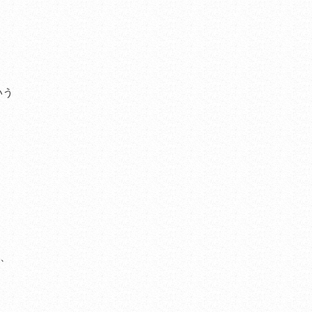
いう
と、