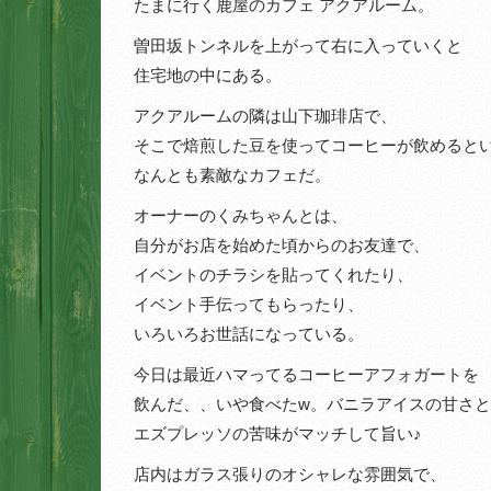
たまに行く鹿屋のカフェ アクアルーム。
曽田坂トンネルを上がって右に入っていくと
住宅地の中にある。
アクアルームの隣は山下珈琲店で、
そこで焙煎した豆を使ってコーヒーが飲めると
なんとも素敵なカフェだ。
オーナーのくみちゃんとは、
自分がお店を始めた頃からのお友達で、
イベントのチラシを貼ってくれたり、
イベント手伝ってもらったり、
いろいろお世話になっている。
今日は最近ハマってるコーヒーアフォガートを
飲んだ、、いや食べたw。バニラアイスの甘さ
エズプレッソの苦味がマッチして旨い♪
店内はガラス張りのオシャレな雰囲気で、