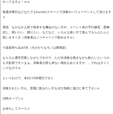
やってますよ！ｗｗ
毎週木曜日はどなたでもbocchiのステージで演奏やパフォーマンスして頂けます
♬
普段、なかなか人前で発表する機会がない方や、イベント前の予行練習、度胸
試し、唄いたい、踊りたい、などなど、いろんな使い方で遊んでもらえたらと
思います☆彡（演奏者はノーチャージで飲めますｗ）
※楽器持ち込みOK（大がかりなモノは要相談）
もちろん通常営業しながらですので、ただ生演奏を聴きながら飲たいというの
も大歓迎です☆まぁ、演奏者が誰も来ない場合もありますが、、それはタイミ
ングなのでｗ
というわけで、本日11/9木曜日です♬
演奏されたい方も、普通に飲みたい方もぜひ気軽に遊びに来て下さい♬
20時オープン♬
お待ちしてマース☆