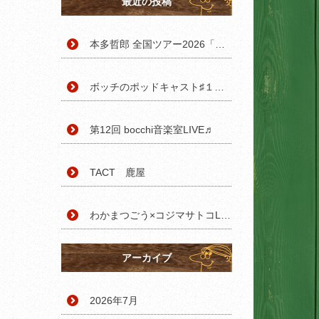
最近の投稿
本多哲郎 全国ツアー2026「おぼろ」鹿児島・鹿屋公演
ボッチのポッドキャスト♯１ 自己紹介します
第12回 bocchi音楽室LIVE♬
TACT 鹿屋
わかまつごう×コジマサトコLIVE終演。
アーカイブ
2026年7月