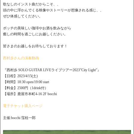
歌なしのインスト曲だからこそ、、
頭の中に浮かんでくる映像やストーリーが想像される感じ、、
ぜひ体感してください。
ボッチの美味しい珈琲やお酒を飲みながら
癒しの時間を過ごしにお越しください。
皆さまのお越しをお待ちしております！
西村歩さんの演奏動画
『西村歩 SOLO GUITAR LIVEライブツアー2023”City Light”』
【日程】2023/4/15(土)
【時間】18:30 open/19:00 start
【料金】2500円（1drink付）
【場所】鹿屋市本町4-16 2F bocchi
電子チケット購入ページ
主催:bocchi 窪桂一郎